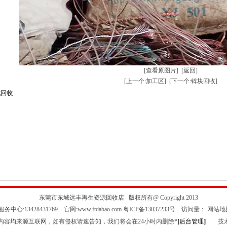
[查看原图片]
[返回]
[上一个:加工区]
[下一个:锌块回收]
缆回收
东莞市东城远丰再生资源回收店 版权所有@ Copyright 2013
务中心:13428431769 官网:www.ftdabao.com
粤ICP备13037233号
访问量：
网站地
[
]
内容均来源互联网，如有侵权请速告知，我们将会在24小时内删除*
后台管理
技术