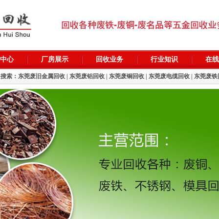
中心
厂房展示
回收业务
行业知识
在线
门搜索：
东莞废旧金属回收
|
东莞废铝回收
|
东莞废铜回收
|
东莞废电缆回收
|
东莞废铁